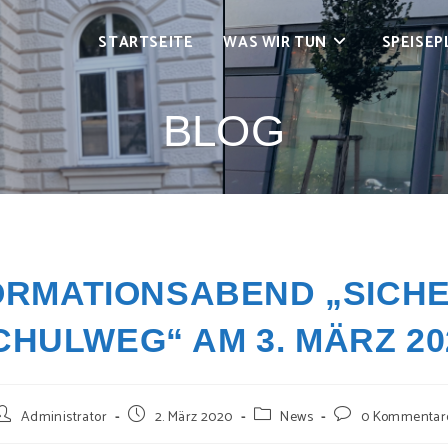
STARTSEITE
WAS WIR TUN
SPEISEP
BLOG
ORMATIONSABEND „SICH
CHULWEG“ AM 3. MÄRZ 20
eitrags-
Beitrag
Beitrags-
Beitrags-
Administrator
2. März 2020
News
0 Kommentar
utor:
veröffentlicht:
Kategorie:
Kommentare: