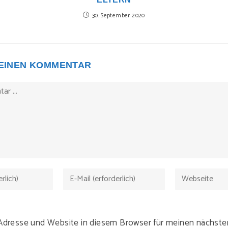
30. September 2020
 EINEN KOMMENTAR
Gib
Gib
deine
deine
E-
Website-
Mail-
URL
-Adresse und Website in diesem Browser für meinen nächs
Adresse
ein