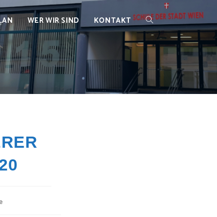
LAN
WER WIR SIND
KONTAKT
WEBSITE-
SUCHE
UMSCHALTEN
ERER
20
e