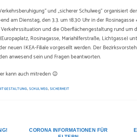
rkehrsberuhigung“ und „sicherer Schulweg“ organisiert der
end am Dienstag, den 3.3. um 18.30 Uhr in der Rosinagasse 4
e Verkehrssituation und die Oberflächengestaltung rund um 
Europaplatz, Rosinagasse, Mariahilferstraße, Lichtgasse) un
der neuen IKEA-Filiale vorgesellt werden. Der Bezirksvorste
den anwesend sein und Fragen beantworten.
er kann auch mitreden 😉
MITGESTALTUNG
,
SCHULWEG
,
SICHERHEIT
NG!
CORONA INFORMATIONEN FÜR
E
ELTERN