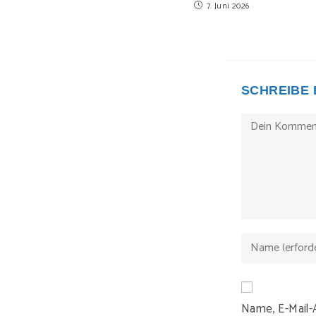
7. Juni 2026
SCHREIBE
Kommentieren
Gib
deinen
Namen
oder
Name, E-Mail
Benutzernamen