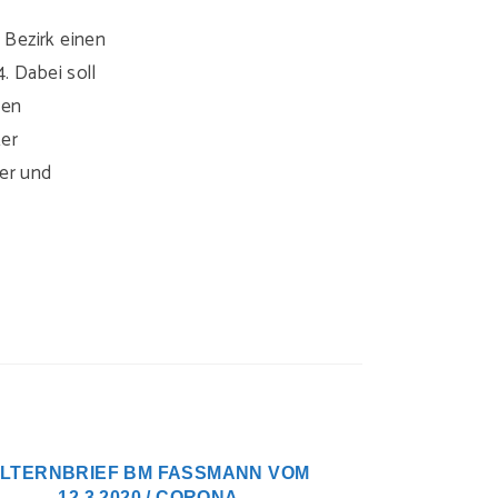
 Bezirk einen
. Dabei soll
den
ter
her und
LTERNBRIEF BM FASSMANN VOM 1
2.3.2020 / CORONA