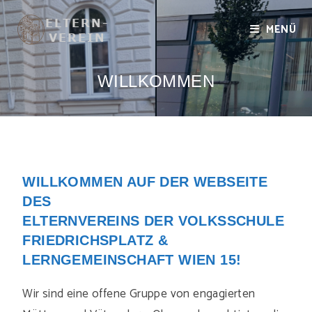
MENÜ
WILLKOMMEN
WILLKOMMEN AUF DER WEBSEITE
DES
ELTERNVEREINS DER VOLKSSCHULE
FRIEDRICHSPLATZ &
LERNGEMEINSCHAFT WIEN 15!
Wir sind eine offene Gruppe von engagierten