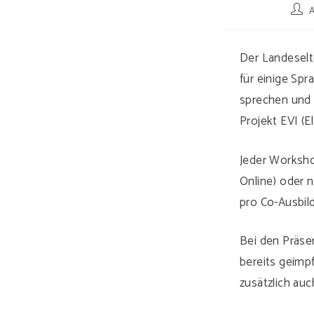
Beitr
Autor
Der Landeselt
für einige Spr
sprechen und 
Projekt EVI (El
Jeder Workshop
Online) oder n
pro Co-Ausbild
Bei den Präse
bereits geimp
zusätzlich auc