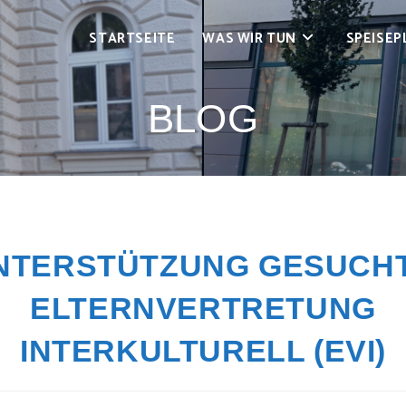
STARTSEITE
WAS WIR TUN
SPEISEP
BLOG
NTERSTÜTZUNG GESUCHT
ELTERNVERTRETUNG
INTERKULTURELL (EVI)