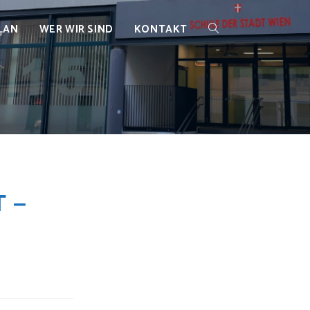
LAN
WER WIR SIND
KONTAKT
WEBSITE-
SUCHE
UMSCHALTEN
 –