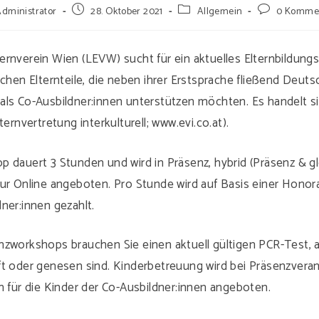
ags-
Beitrag
Beitrags-
Beitrags-
Administrator
28. Oktober 2021
Allgemein
0 Komme
:
veröffentlicht:
Kategorie:
Kommentare:
ernverein Wien (LEVW) sucht für ein aktuelles Elternbildung
achen Elternteile, die neben ihrer Erstsprache fließend Deut
als Co-Ausbildner:innen unterstützen möchten. Es handelt s
ternvertretung interkulturell; www.evi.co.at).
 dauert 3 Stunden und wird in Präsenz, hybrid (Präsenz & gl
ur Online angeboten. Pro Stunde wird auf Basis einer Honora
ner:innen gezahlt.
nzworkshops brauchen Sie einen aktuell gültigen PCR-Test, 
ft oder genesen sind. Kinderbetreuung wird bei Präsenzvera
h für die Kinder der Co-Ausbildner:innen angeboten.