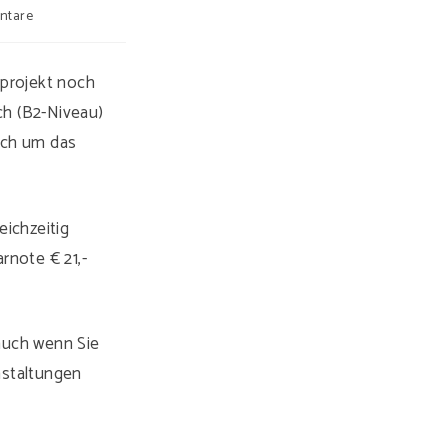
ntare
sprojekt noch
sch (B2-Niveau)
ich um das
eichzeitig
rnote € 21,-
auch wenn Sie
nstaltungen