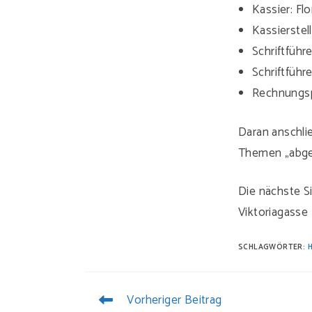
Kassier: Fl
Kassierstel
Schriftführ
Schriftführe
Rechnungsp
Daran anschli
Themen „abgea
Die nächste Si
Viktoriagasse 
SCHLAGWÖRTER:
Vorheriger Beitrag
WEITERE