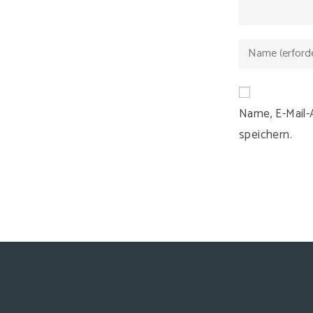
Gib
deinen
Namen
oder
Name, E-Mail
Benutzernamen
speichern.
zum
Kommentieren
ein