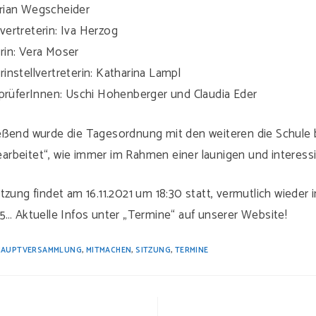
orian Wegscheider
lvertreterin: Iva Herzog
erin: Vera Moser
rinstellvertreterin: Katharina Lampl
rüferInnen: Uschi Hohenberger und Claudia Eder
eßend wurde die Tagesordnung mit den weiteren die Schule 
rbeitet“, wie immer im Rahmen einer launigen und interess
tzung findet am 16.11.2021 um 18:30 statt, vermutlich wieder i
5… Aktuelle Infos unter „Termine“ auf unserer Website!
HAUPTVERSAMMLUNG
,
MITMACHEN
,
SITZUNG
,
TERMINE