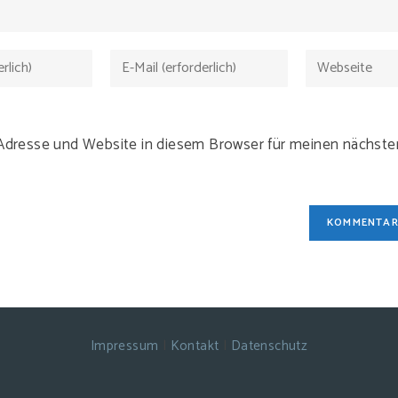
Gib
Gib
deine
deine
E-
Website-
Mail-
URL
-Adresse und Website in diesem Browser für meinen nächs
Adresse
ein
zum
(optional)
Kommentieren
ein
Impressum
|
Kontakt
|
Datenschutz