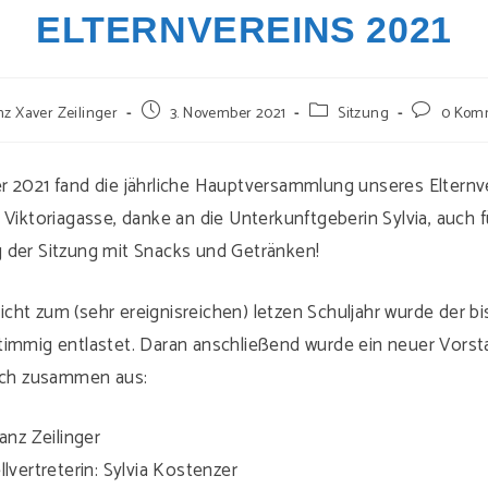
ELTERNVEREINS 2021
-
Beitrag
Beitrags-
Beitrags-
nz Xaver Zeilinger
3. November 2021
Sitzung
0 Kom
veröffentlicht:
Kategorie:
Kommentar
r 2021 fand die jährliche Hauptversammlung unseres Elternve
 Viktoriagasse, danke an die Unterkunftgeberin Sylvia, auch f
 der Sitzung mit Snacks und Getränken!
ht zum (sehr ereignisreichen) letzen Schuljahr wurde der bi
timmig entlastet. Daran anschließend wurde ein neuer Vorst
sich zusammen aus:
nz Zeilinger
vertreterin: Sylvia Kostenzer