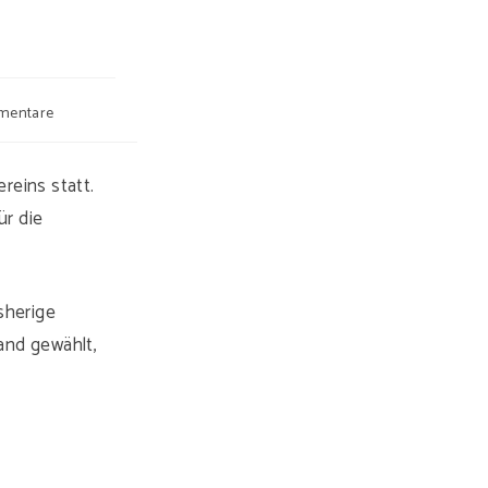
mentare
e:
reins statt.
ür die
sherige
and gewählt,