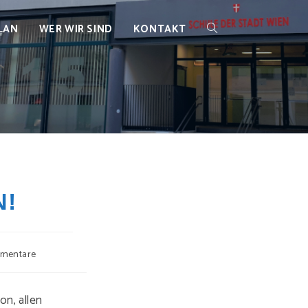
LAN
WER WIR SIND
KONTAKT
WEBSITE-
SUCHE
UMSCHALTEN
N!
mentare
re:
on, allen