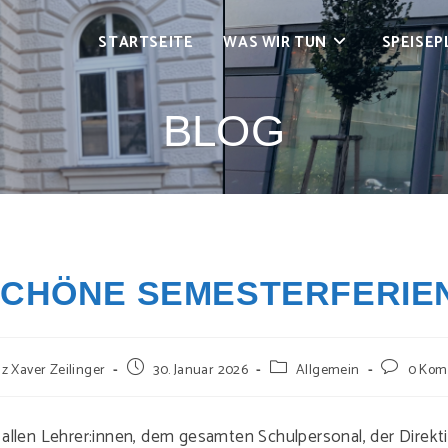
STARTSEITE
WAS WIR TUN
SPEISEP
BLOG
CHÖNE SEMESTERFERIE
-
Beitrag
Beitrags-
Beitrags-
z Xaver Zeilinger
30. Januar 2026
Allgemein
0 Kom
veröffentlicht:
Kategorie:
Kommenta
allen Lehrer:innen, dem gesamten Schulpersonal, der Direkti