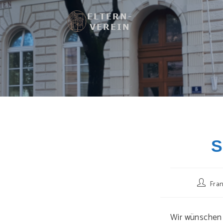
Zum
Inhalt
springen
S
Beitrags
Fran
Autor:
Wir wünschen 