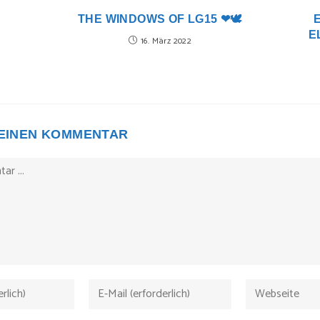
THE WINDOWS OF LG15 ❤🕊
E
16. März 2022
 EINEN KOMMENTAR
Gib
Gib
deine
deine