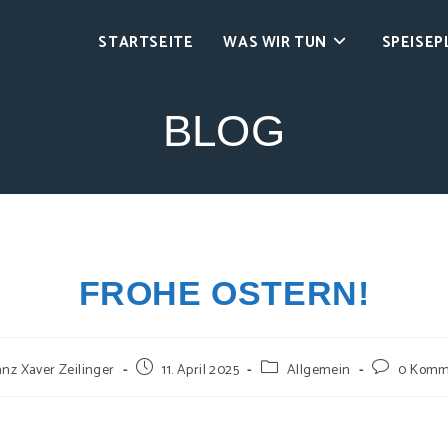
STARTSEITE
WAS WIR TUN
SPEISEP
BLOG
FROHE OSTERN!
anz Xaver Zeilinger
11. April 2025
Allgemein
0 Komm