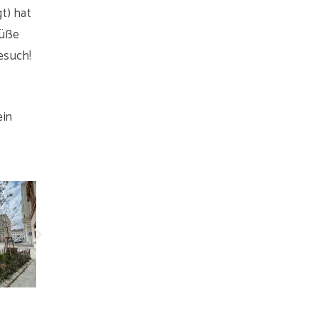
t) hat
süße
Besuch!
ein