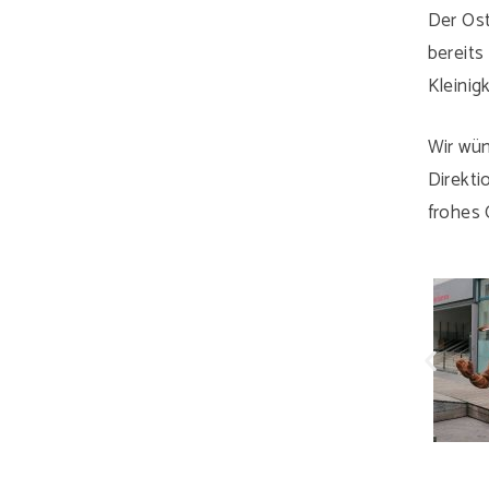
Der Ost
bereits
Kleinig
Wir wün
Direkti
frohes 