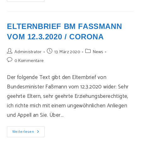
News
15.03.2020
ELTERNBRIEF BM FASSMANN V
OM 12.3.2020 / CORONA
Beitrags-
Beitrag
Beitrags-
Administrator
13. März 2020
News
Autor:
veröffentlicht:
Kategorie:
Beitrags-
0 Kommentare
Kommentare:
Der folgende Text gibt den Elternbrief von
Bundesminister Faßmann vom 12.3.2020 wider: Sehr
geehrte Eltern, sehr geehrte Erziehungsberechtigte,
ich richte mich mit einem ungewöhnlichen Anliegen
und Appell an Sie. Über…
Elternbrief
Weiterlesen
BM
Faßmann