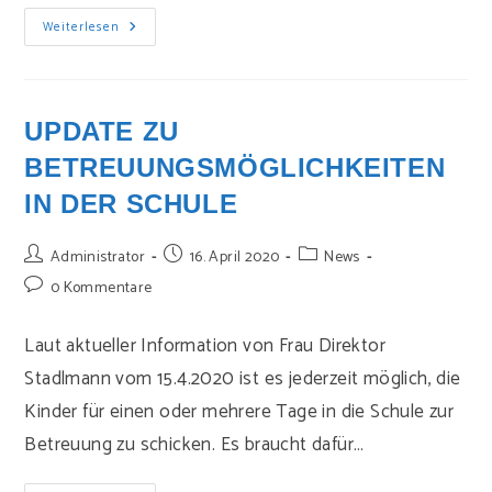
Digitale
Weiterlesen
Speisepläne
UPDATE ZU
BETREUUNGSMÖGLICHKEITEN
IN DER SCHULE
Beitrags-
Beitrag
Beitrags-
Administrator
16. April 2020
News
Autor:
veröffentlicht:
Kategorie:
Beitrags-
0 Kommentare
Kommentare:
Laut aktueller Information von Frau Direktor
Stadlmann vom 15.4.2020 ist es jederzeit möglich, die
Kinder für einen oder mehrere Tage in die Schule zur
Betreuung zu schicken. Es braucht dafür…