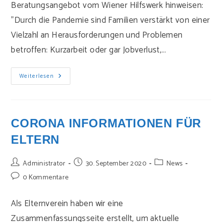
Beratungsangebot vom Wiener Hilfswerk hinweisen:
"Durch die Pandemie sind Familien verstärkt von einer
Vielzahl an Herausforderungen und Problemen
betroffen: Kurzarbeit oder gar Jobverlust,…
Beratungsangebot
Weiterlesen
Für
Familien
Vom
Wiener
Hilfswerk
CORONA INFORMATIONEN FÜR
ELTERN
Beitrags-
Beitrag
Beitrags-
Administrator
30. September 2020
News
Autor:
veröffentlicht:
Kategorie:
Beitrags-
0 Kommentare
Kommentare:
Als Elternverein haben wir eine
Zusammenfassungsseite erstellt, um aktuelle