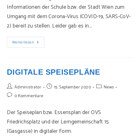
Informationen der Schule bzw. der Stadt Wien zum
Umgang mit dem Corona-Virus (COVID-19, SARS-CoV-
2) bereit zu stellen. Leider gab es in…
Corona
Weiterlesen
Informationen
Für
Eltern
DIGITALE SPEISEPLÄNE
Beitrags-
Beitrag
Beitrags-
Administrator
15. September 2020
News
Autor:
veröffentlicht:
Kategorie:
Beitrags-
0 Kommentare
Kommentare:
Der Speiseplan bzw. Essensplan der OVS
Friedrichsplatz und der Lerngemeinschaft 15
(Gasgasse) in digitaler Form.