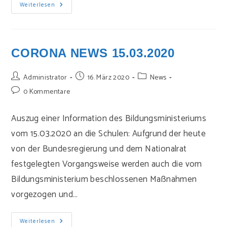
Update
Weiterlesen
Zu
Betreuungsmöglichkeiten
In
Der
Schule
CORONA NEWS 15.03.2020
Beitrags-
Beitrag
Beitrags-
Administrator
16. März 2020
News
Autor:
veröffentlicht:
Kategorie:
Beitrags-
0 Kommentare
Kommentare:
Auszug einer Information des Bildungsministeriums
vom 15.03.2020 an die Schulen: Aufgrund der heute
von der Bundesregierung und dem Nationalrat
festgelegten Vorgangsweise werden auch die vom
Bildungsministerium beschlossenen Maßnahmen
vorgezogen und…
Corona
Weiterlesen