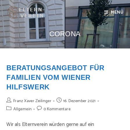
Zum
Inhalt
MENÜ
springen
CORONA
BERATUNGSANGEBOT FÜR
FAMILIEN VOM WIENER
HILFSWERK
Beitrags-
Beitrag
Franz Xaver Zeilinger
16. Dezember 2021
Autor:
veröffentlicht:
Beitrags-
Beitrags-
Allgemein
0 Kommentare
Kategorie:
Kommentare:
Wir als Elternverein würden gerne auf ein