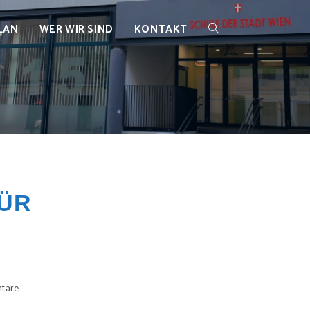
LAN
WER WIR SIND
KONTAKT
WEBSITE-
SUCHE
UMSCHALTEN
FÜR
tare