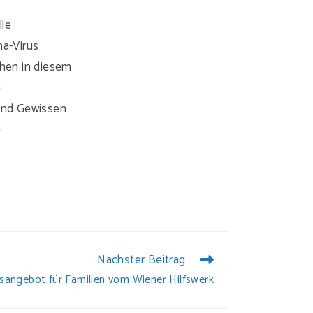
lle
a-Virus
chen in diesem
e
und Gewissen
e
Nächster Beitrag
sangebot für Familien vom Wiener Hilfswerk