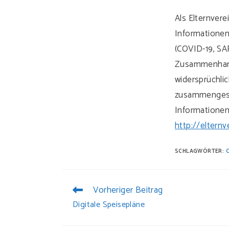
Als Elternvere
Informationen
(COVID-19, SAR
Zusammenhang
widersprüchli
zusammengeste
Informationen 
http://elternv
SCHLAGWÖRTER:
Vorheriger Beitrag
WEITERE
ARTIKEL
Digitale Speisepläne
ANSEHEN