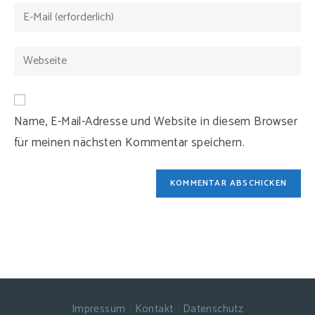
Namen
Gib
oder
deine
Benutzernamen
E-
Gib
zum
Mail-
deine
Kommentieren
Adresse
Website-
ein
zum
URL
Kommentieren
Name, E-Mail-Adresse und Website in diesem Browser
ein
ein
für meinen nächsten Kommentar speichern.
(optional)
Impressum
|
Kontakt
|
Datenschutz